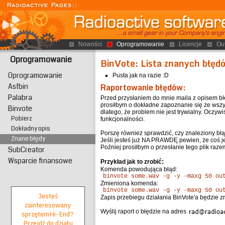
Nowości
Oprogramowanie
Licencje
Ou
Oprogramowanie
BinVote: Lista znanych błęd
Oprogramowanie
Pusta jak na razie :D
Raportowanie błędów:
Asfbin
Palabra
Przed przysłaniem do mnie maila z opisem bł
prosiłbym o dokładne zapoznanie się ze wszy
Binvote
dlatego, że problem nie jest trywialny. Oczywi
Pobierz
funkcjonalności.
Dokładny opis
Porszę również sprawdzić, czy znaleziony błą
Znane błędy
Jeśli jesteś już NA PRAWDĘ pewien, że coś je
Poźniej prosiłbym o przesłanie tego plik raz
SubCreator
Wsparcie finansowe
Przykład jak to zrobić:
Komenda powodująca błąd:
binvote some.wav -g -y -maxg 50 ou
Zmieniona komenda:
binvote some.wav -g -y -maxg 50 o
Jesteś
Zapis przebiegu działania BinVote'a będzie zna
zainteresowany
Wyślij raport o błędzie na adres
sprzętem
Hi-End?
Przejdź do działu