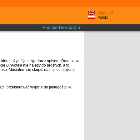
Angielski
Polski
Radioactive Audio
 której użyłeś jest zgodna z opisem. Dodatkowo
e BinVote'a nie należy do prostych, a to
zasu. Musiałem się skupić na najistotniejszej
 i przekierować wyjście do jakiegoś pliku.