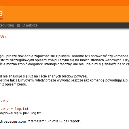
tsourcing
O autorze
ów:
ędu proszę dokładnie zapoznać się z plikiem Readme.txt i sprawdzić czy komenda,
stkimi szczególowymi opisami znajdującymi się na moich stronach webowych. Użyci
ście można zrobić elegancki interfejs graficzny, ale nie udało mi się znaleźć na to c
d nie znajduje się już na liście znanych błędów powyżej.
st nie tak z BinVote'm, wtedy proszę wywołać jeszcze raz komendę powodującą błąd
em z opisem błędu.
t.wav
ut.wav
> log.txt
jdował się w pliku log.txt.
z tematem "BinVote Bugs Report".